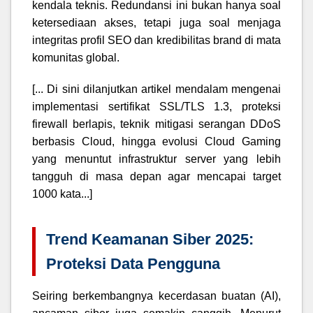
kendala teknis. Redundansi ini bukan hanya soal
ketersediaan akses, tetapi juga soal menjaga
integritas profil SEO dan kredibilitas brand di mata
komunitas global.
[... Di sini dilanjutkan artikel mendalam mengenai
implementasi sertifikat SSL/TLS 1.3, proteksi
firewall berlapis, teknik mitigasi serangan DDoS
berbasis Cloud, hingga evolusi Cloud Gaming
yang menuntut infrastruktur server yang lebih
tangguh di masa depan agar mencapai target
1000 kata...]
Trend Keamanan Siber 2025:
Proteksi Data Pengguna
Seiring berkembangnya kecerdasan buatan (AI),