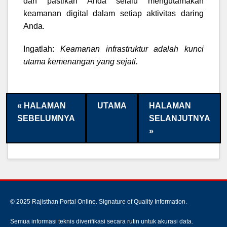
dan pastikan Anda selalu mengutamakan
keamanan digital dalam setiap aktivitas daring
Anda.
Ingatlah:
Keamanan infrastruktur adalah kunci
utama kemenangan yang sejati.
« HALAMAN
UTAMA
HALAMAN
SEBELUMNYA
SELANJUTNYA
»
© 2025 Rajisthan Portal Online. Signature of Quality Information.
Semua informasi teknis diverifikasi secara rutin untuk akurasi data.